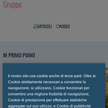
Gruppo
ARTICOLI
VIDEO
IN PRIMO PIANO
Scopri i nostri contenuti selezionati
Il nostro sito usa cookie anche di terze parti. Oltre ai
ARTICOLO
Cookie strettamente necessari a consentire la
Premio Internazionale Fair Play Menarini, trent’anni
navigazione, si utilizzano, Cookie funzionali per
di sport e valori celebrati sul palco del Maggio
consentire una migliore fruibilità di navigazione,
Musicale Fiorentino
Cookie di prestazione per effettuare statistiche
aggregate sul suo utilizzo, e Cookie di pubblicità