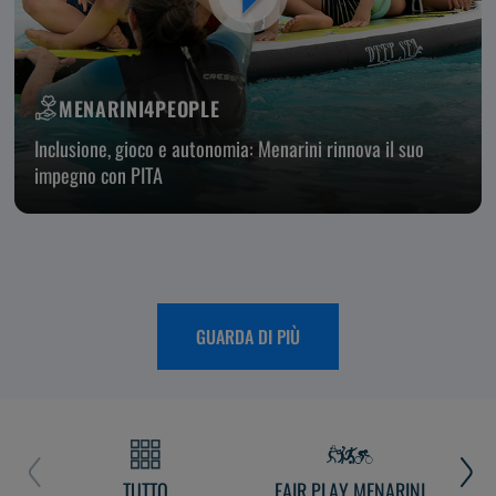
MENARINI4PEOPLE
Inclusione, gioco e autonomia: Menarini rinnova il suo
impegno con PITA
GUARDA DI PIÙ
TUTTO
FAIR PLAY MENARINI
L