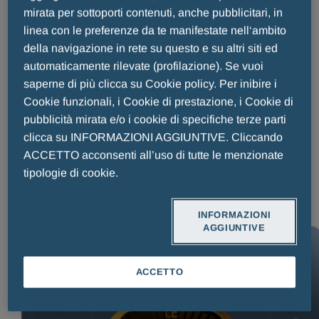
L’era dell’Intelligenza Artificiale in
mirata per sottoporti contenuti, anche pubblicitari, in
medicina al centro del congresso della
linea con le preferenze da te manifestate nell‘ambito
Fondazione Menarini con diagnosi più
della navigazione in rete su questo e su altri siti ed
automaticamente rilevate (profilazione). Se vuoi
precise, analisi predittive
saperne di più clicca su Cookie policy. Per inibire i
Cookie funzionali, i Cookie di prestazione, i Cookie di
Pubblicato il:
09 Ottobre 2025
Tempo di lettura: 4 minuti
pubblicità mirata e/o i cookie di specifiche terze parti
L’intelligenza artificiale sta inaugurando una nuova era per la
clicca su INFORMAZIONI AGGIUNTIVE. Cliccando
medicina, capace di ridefinire paradigmi consolidati con
ACCETTO acconsenti all’uso di tutte le menzionate
strumenti sempre più precisi e
tipologie di cookie.
LEGGI TUTTO
INFORMAZIONI
AGGIUNTIVE
LEGGI TUTTO
ACCETTO