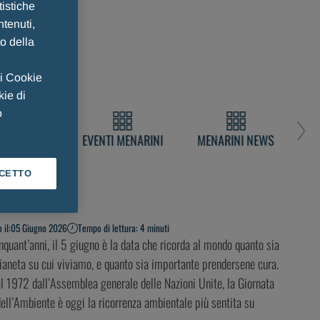
tistiche
ntenuti,
to della
 i Cookie
kie di
o
EMENARINI
EVENTI MENARINI
MENARINI NEWS
CETTO
 il:
05 Giugno 2026
Tempo di lettura: 4 minuti
inquant’anni, il 5 giugno è la data che ricorda al mondo quanto sia
 pianeta su cui viviamo, e quanto sia importante prendersene cura.
nel 1972 dall’Assemblea generale delle Nazioni Unite, la Giornata
ell’Ambiente è oggi la ricorrenza ambientale più sentita su