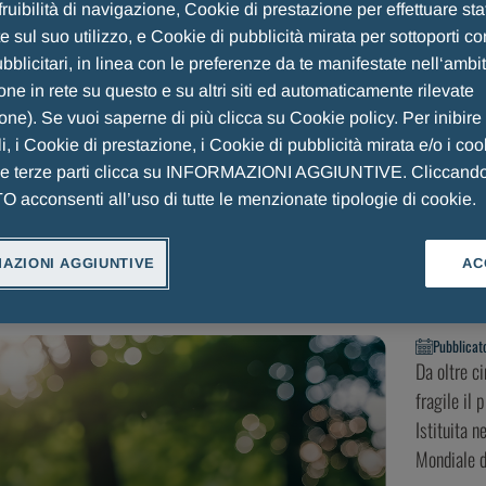
fruibilità di navigazione, Cookie di prestazione per effettuare sta
 sul suo utilizzo, e Cookie di pubblicità mirata per sottoporti co
blicitari, in linea con le preferenze da te manifestate nell‘ambi
ne in rete su questo e su altri siti ed automaticamente rilevate
ione). Se vuoi saperne di più clicca su Cookie policy. Per inibire
i, i Cookie di prestazione, i Cookie di pubblicità mirata e/o i coo
he terze parti clicca su INFORMAZIONI AGGIUNTIVE. Cliccand
acconsenti all’uso di tutte le menzionate tipologie di cookie.
RICERCA
ARTE MENARINI
LA NOSTRA STORIA
WEAR
AZIONI AGGIUNTIVE
AC
Pubblicato
Da oltre c
fragile il
Istituita 
Mondiale d