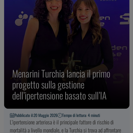
Menarini Turchia lancia il primo
progetto sulla gestione
dell’ipertensione basato sull’IA
Pubblicato il:
20 Maggio 2026
Tempo di lettura: 4 minuti
L’ipertensione arteriosa è il principale fattore di rischio di
mortalità a livello mondiale, e la Turchia si trova ad affrontare