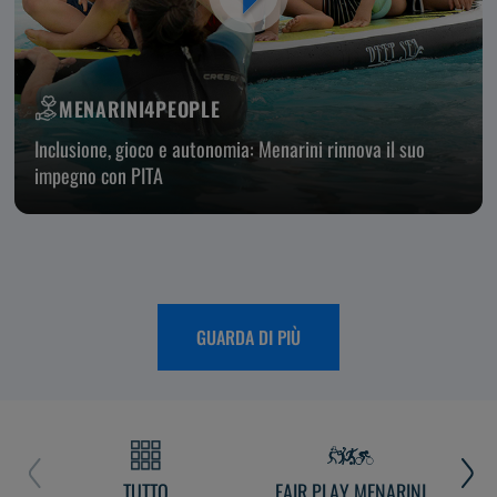
MENARINI4PEOPLE
Inclusione, gioco e autonomia: Menarini rinnova il suo
impegno con PITA
GUARDA DI PIÙ
TUTTO
FAIR PLAY MENARINI
L