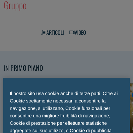
Gruppo
ARTICOLI
VIDEO
IN PRIMO PIANO
Scopri i nostri contenuti selezionati
Il nostro sito usa cookie anche di terze parti. Oltre ai
ARTICOLO
Cookie strettamente necessari a consentire la
Premio Internazionale Fair Play Menarini, trent’anni
navigazione, si utilizzano, Cookie funzionali per
di sport e valori celebrati sul palco del Maggio
consentire una migliore fruibilità di navigazione,
Musicale Fiorentino
Cookie di prestazione per effettuare statistiche
aggregate sul suo utilizzo, e Cookie di pubblicità