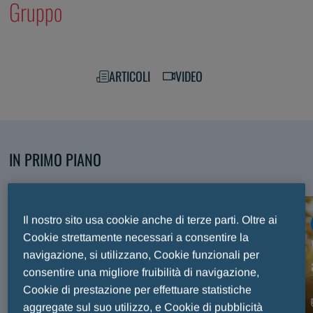
Gruppo
ARTICOLI
VIDEO
IN PRIMO PIANO
Scopri i nostri contenuti selezionati
Il nostro sito usa cookie anche di terze parti. Oltre ai
ARTICOLO
Cookie strettamente necessari a consentire la
Premio Internazionale Fair Play Menarini, trent’anni
navigazione, si utilizzano, Cookie funzionali per
di sport e valori celebrati sul palco del Maggio
consentire una migliore fruibilità di navigazione,
Musicale Fiorentino
Cookie di prestazione per effettuare statistiche
aggregate sul suo utilizzo, e Cookie di pubblicità