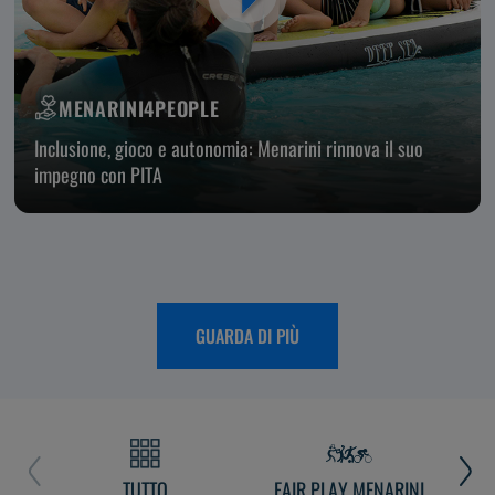
MENARINI4PEOPLE
Inclusione, gioco e autonomia: Menarini rinnova il suo
impegno con PITA
GUARDA DI PIÙ
TUTTO
FAIR PLAY MENARINI
L