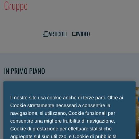
Gruppo
ARTICOLI
VIDEO
IN PRIMO PIANO
Scopri i nostri contenuti selezionati
Il nostro sito usa cookie anche di terze parti. Oltre ai
ARTICOLO
Cookie strettamente necessari a consentire la
Premio Internazionale Fair Play Menarini, trent’anni
navigazione, si utilizzano, Cookie funzionali per
di sport e valori celebrati sul palco del Maggio
consentire una migliore fruibilità di navigazione,
Musicale Fiorentino
Cookie di prestazione per effettuare statistiche
aggregate sul suo utilizzo, e Cookie di pubblicità