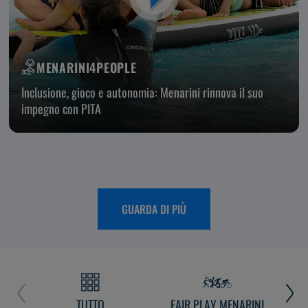
MENARINI4PEOPLE
Inclusione, gioco e autonomia: Menarini rinnova il suo
impegno con PITA
GUARDA DI PIÙ
TUTTO
FAIR PLAY MENARINI
L