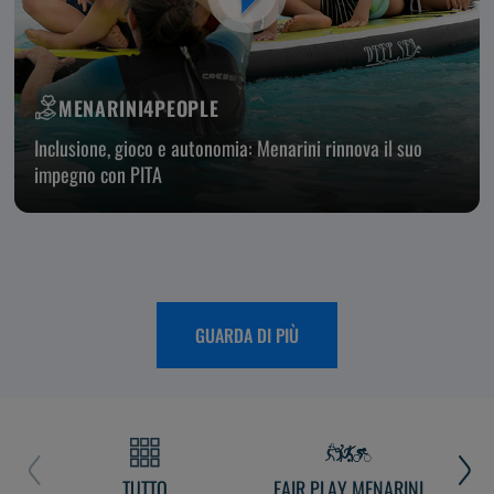
MENARINI4PEOPLE
Inclusione, gioco e autonomia: Menarini rinnova il suo
impegno con PITA
GUARDA DI PIÙ
TUTTO
FAIR PLAY MENARINI
L