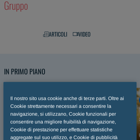
Gruppo
ARTICOLI
VIDEO
IN PRIMO PIANO
Scopri i nostri contenuti selezionati
Il nostro sito usa cookie anche di terze parti. Oltre ai
ARTICOLO
Cookie strettamente necessari a consentire la
Premio Internazionale Fair Play Menarini, trent’anni
navigazione, si utilizzano, Cookie funzionali per
di sport e valori celebrati sul palco del Maggio
consentire una migliore fruibilità di navigazione,
Musicale Fiorentino
Cookie di prestazione per effettuare statistiche
aggregate sul suo utilizzo, e Cookie di pubblicità