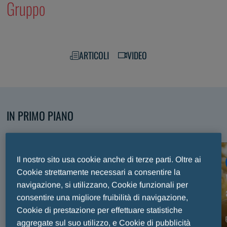
Gruppo
ARTICOLI
VIDEO
IN PRIMO PIANO
Scopri i nostri contenuti selezionati
Il nostro sito usa cookie anche di terze parti. Oltre ai
ARTICOLO
Cookie strettamente necessari a consentire la
Premio Internazionale Fair Play Menarini, trent’anni
navigazione, si utilizzano, Cookie funzionali per
di sport e valori celebrati sul palco del Maggio
consentire una migliore fruibilità di navigazione,
Musicale Fiorentino
Cookie di prestazione per effettuare statistiche
aggregate sul suo utilizzo, e Cookie di pubblicità