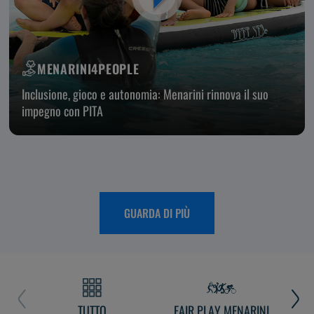
MENARINI4PEOPLE
Inclusione, gioco e autonomia: Menarini rinnova il suo
impegno con PITA
GUARDA DI PIÙ
TUTTO
FAIR PLAY MENARINI
L